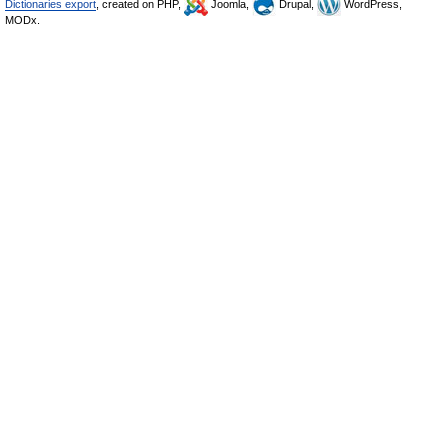
Dictionaries export
, created on PHP,
Joomla,
Drupal,
WordPress,
MODx.