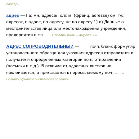
словарь
адрес
— I а; мн. адреса/, о/в; м. (франц. adresse) см. тж.
адресок, в адрес, по адресу, не по адресу 1) а) Данные о
местожительстве лица или местонахождении учреждения,
предприятия и т.п …
Словарь многих выражений
АДРЕС СОПРОВОДИТЕЛЬНЫЙ
— почт, бланк формуляр
установленного образца для указания адресов отправителя и
получателя определенных категорий почт, отправлений
(посылки и т. д.). В отличие от адресных листков не
наклеивается, а прилагается к пересылаемому почт,… …
Большой филателистический словарь