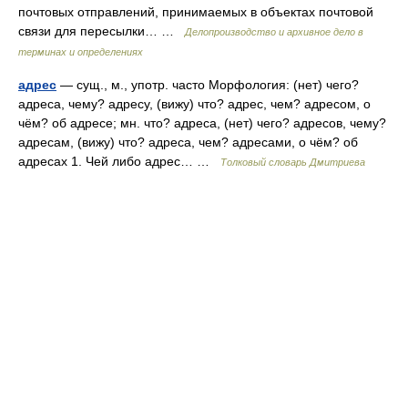
почтовых отправлений, принимаемых в объектах почтовой
связи для пересылки… …
Делопроизводство и архивное дело в
терминах и определениях
адрес
— сущ., м., употр. часто Морфология: (нет) чего?
адреса, чему? адресу, (вижу) что? адрес, чем? адресом, о
чём? об адресе; мн. что? адреса, (нет) чего? адресов, чему?
адресам, (вижу) что? адреса, чем? адресами, о чём? об
адресах 1. Чей либо адрес… …
Толковый словарь Дмитриева